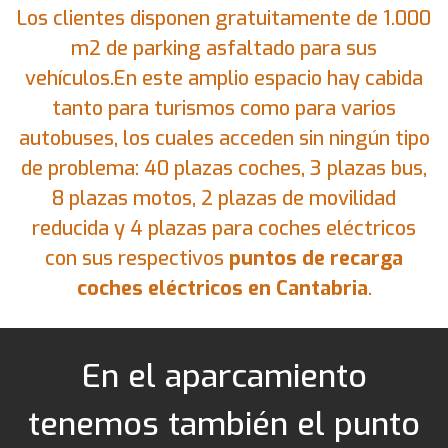
Los clientes disponen gratuitamente de 1.000
m2 de parking asfaltado para sus
vehículos.En este amplio espacio hay cabida
tanto para turismos como para varios
autobuses, los cuales acceden sin ningún tipo
de problema: 40 plazas coches, 3 plazas bus,
8 plazas motos, 2 plazas de movilidad
reducida y 4 plazas para coches eléctricos
con sus respectivos
puntos de recarga
coches eléctricos en Cantabria
.
En el aparcamiento
tenemos también el punto