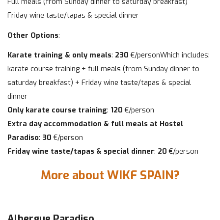
Full meals (from Sunday dinner to saturday breakfast)
Friday wine taste/tapas & special dinner
Other Options
:
Karate training & only meals
:
230
€/personWhich includes:
karate course training + full meals (from Sunday dinner to
saturday breakfast) + Friday wine taste/tapas & special
dinner
Only karate course training
:
120
€/person
Extra day accommodation & full meals at Hostel
Paradiso
:
30
€/person
Friday wine taste/tapas & special dinner
:
20
€/person
More about WIKF SPAIN?
Albergue Paradiso